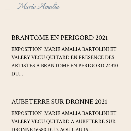
Skip
Marie Amalia
to
main
content
BRANTOME
BRANTOME EN PERIGORD 2021
EN
PERIGORD
EXPOSITION MARIE AMALIA BARTOLINI ET
2021
VALERY VECU QUITARD EN PRESENCE DES
ARTISTES A BRANTOME EN PERIGORD 24310
DU…
AUBETERRE
AUBETERRE SUR DRONNE 2021
SUR
DRONNE
EXPOSITION MARIE AMALIA BARTOLINI ET
2021
VALERY VECU QUITARD A AUBETERRE SUR
DRONNE 16380 DU 2 AOUT AU 15…