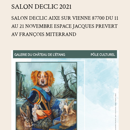
SALON DECLIC 2021
DECLIC
2021
2021
SALON DECLIC AIXE SUR VIENNE 87700 DU 11
AU 21 NOVEMBRE ESPACE JACQUES PREVERT
AV FRANÇOIS MITERRAND
EXPOSITION
« BANDE
DE
NAÏFS »
A
SARAN
GALERIE
DU
CHÂTEAU
DE