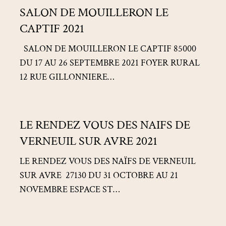
SALON DE MOUILLERON LE
DE
MOUILLERON
CAPTIF 2021
LE
SALON DE MOUILLERON LE CAPTIF 85000
CAPTIF
DU 17 AU 26 SEPTEMBRE 2021 FOYER RURAL
2021
12 RUE GILLONNIERE…
LE
LE RENDEZ VOUS DES NAIFS DE
RENDEZ
VOUS
VERNEUIL SUR AVRE 2021
DES
LE RENDEZ VOUS DES NAÏFS DE VERNEUIL
NAIFS
SUR AVRE 27130 DU 31 OCTOBRE AU 21
DE
NOVEMBRE ESPACE ST…
VERNEUIL
SUR
SALON
AVRE