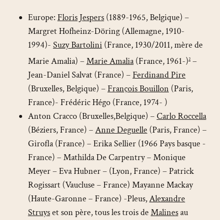
Europe:
Floris Jespers
(1889-1965, Belgique) –
Margret Hofheinz-Döring (Allemagne, 1910-
1994)-
Suzy Bartolini
(France, 1930/2011, mère de
Marie Amalia) –
Marie Amalia
(France, 1961-)
–
2
Jean-Daniel Salvat (France) –
Ferdinand Pire
(Bruxelles, Belgique) –
François Bouillon
(Paris,
France)- Frédéric Hégo (France, 1974- )
Anton Cracco (Bruxelles,Belgique) –
Carlo Roccella
(Béziers, France) –
Anne Deguelle
(Paris, France) –
Girofla (France) – Erika Sellier (1966 Pays basque -
France) – Mathilda De Carpentry – Monique
Meyer – Eva Hubner – (Lyon, France) – Patrick
Rogissart (Vaucluse – France) Mayanne Mackay
(Haute-Garonne – France) -Pleus,
Alexandre
Struys
et son père, tous les trois de
Malines
au