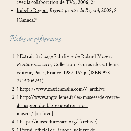
avec la collaboration de TV5, 2006, 24′
Isabelle Regout
Regout, peintre du Regard
, 2008, 8′
(Canada)
5
Notes et références
↑
Extrait (fr) page 7 du livre de Roland Moser,
Peinture sous verre
, Collection Fleurus idées, Fleurus
éditeur, Paris, France, 1987, 167 p. (
ISBN
978-
2215006251)
↑
https://www.marieamalia.com//
[
archive
]
↑
http://www.angouleme.fr/les-musees/de-verre-
de-papier-double-exposition-nos-
musees/
[
archive
]
↑
https://museedurevard.org/
[
archive
]
↑
Portail officiel de Regout, peintre du