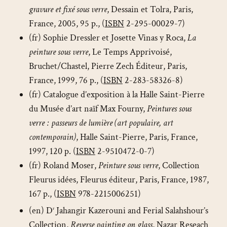
gravure et fixé sous verre
, Dessain et Tolra, Paris,
France, 2005, 95 p., (
ISBN
2-295-00029-7)
(fr) Sophie Dressler et Josette Vinas y Roca,
La
peinture sous verre
, Le Temps Apprivoisé,
Bruchet/Chastel, Pierre Zech Éditeur, Paris,
France, 1999, 76 p., (
ISBN
2-283-58326-8)
(fr) Catalogue d’exposition à la Halle Saint-Pierre
du Musée d’art naïf Max Fourny,
Peintures sous
verre : passeurs de lumière (art populaire, art
contemporain)
, Halle Saint-Pierre, Paris, France,
1997, 120 p. (
ISBN
2-9510472-0-7)
(fr) Roland Moser,
Peinture sous verre
, Collection
Fleurus idées, Fleurus éditeur, Paris, France, 1987,
167 p., (
ISBN
978-2215006251)
(en) D
Jahangir Kazerouni and Ferial Salahshour’s
r
Collection,
Reverse painting on glass
, Nazar Reseach