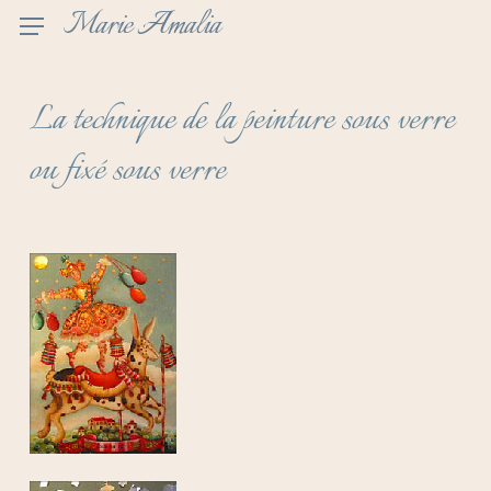
Skip
Marie Amalia
to
main
content
La technique de la peinture sous verre
ou fixé sous verre