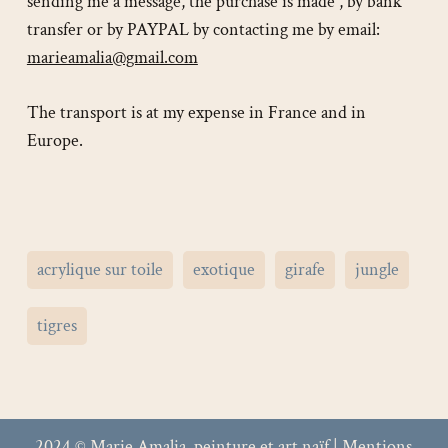
sending me a message, the purchase is made , by bank
transfer or by PAYPAL by contacting me by email:
marieamalia@gmail.com
The transport is at my expense in France and in
Europe.
acrylique sur toile
exotique
girafe
jungle
tigres
2024 © Marie Amalia, peinture et art naïf |
Mentions