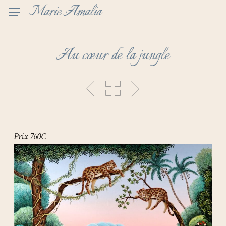
Skip
Marie Amalia
to
main
content
Au cœur de la jungle
Prix 760€