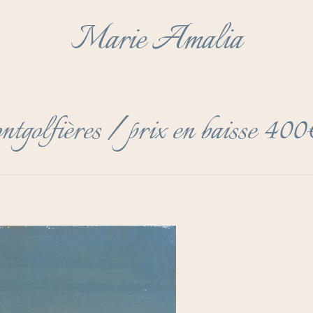
Marie Amalia
tgolfières / prix en baisse 40