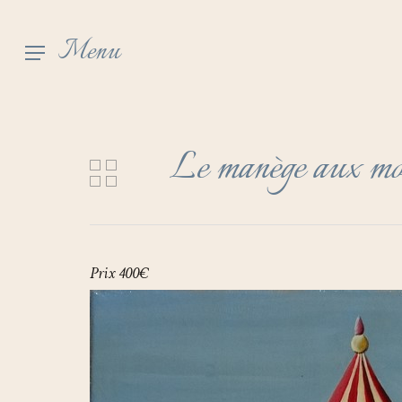
Skip
to
Menu
main
content
Le manège aux mon
Prix 400€