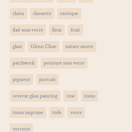
chien
chouette
exotique
fixé sous verre
fleur
fruit
glass
Glenn Close
nature morte
patchwork
peinture sous verre
pigment
portrait
reverse glass painting
rose
tissus
tissus imprime
toile
verre
verrerie