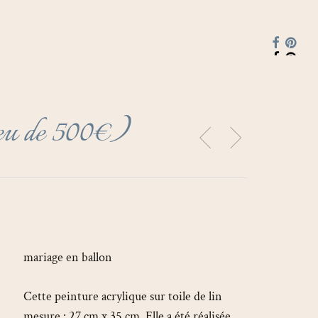
faceboo
pinte
lieu de 500€)
mariage en ballon
Cette peinture acrylique sur toile de lin
mesure : 27 cm x 35 cm. Elle a été réalisée