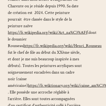
Charente ou je réside depuis 1990. Sa date
de création est 2024. Cette peinture
pourrait être classée dans le style de la
peinture naïve
https://fr.wikipedia.org/wiki/Art_na%C3%AFf
(dont
le douanier
Rousseau
https://fr.wikipedia.org/wiki/Henri_Rousseau
fut le chef de file au début du XXème siècle,
et dont je me suis beaucoup inspirée à mes
débuts). Toutes les peintures acryliques sont
soigneusement encadrées dans un cadre
noir (caisse
américaine)
https://fr.wiktionary.org/wiki/caisse_am%C3
. Elle possède une accroche réglable à
l’arrière. Elles sont toutes accompagnées
d’un certificat d’authenticité collé à l’arrière