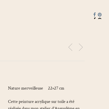
faceboo
pinte
Nature merveilleuse 22×27 cm
Cette peinture acrylique sur toile a été
réalisée dans mon atelier d’Angoulême en