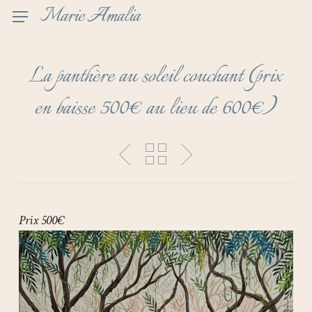
Skip
Marie Amalia
to
main
content
La panthère au soleil couchant (prix
en baisse 500€ au lieu de 600€)
Prix 500€