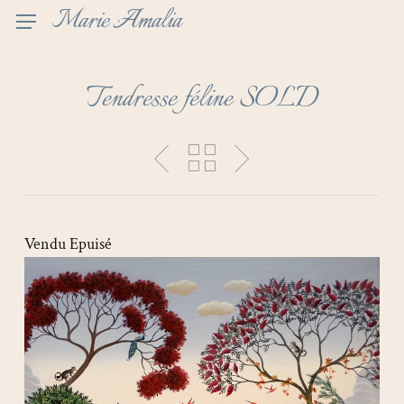
Skip
Marie Amalia
to
main
content
Tendresse féline SOLD
Vendu
Epuisé